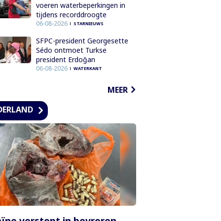
voeren waterbeperkingen in
tijdens recorddroogte
06-08-2026
STARNIEUWS
SFPC-president Georgesette
Sédo ontmoet Turkse
president Erdoğan
06-08-2026
WATERKANT
MEER
DERLAND
ïne verstopt in bevroren