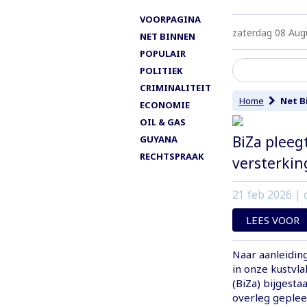
VOORPAGINA
zaterdag 08 Aug
NET BINNEN
POPULAIR
POLITIEK
CRIMINALITEIT
Home
Net B
ECONOMIE
OIL & GAS
BiZa pleeg
GUYANA
RECHTSPRAAK
versterkin
21 feb 2026
| c
LEES VOOR
Naar aanleidin
in onze kustvla
(BiZa) bijgesta
overleg geplee