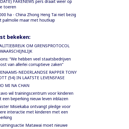
DATE) FAKENEWS pers draait weer op
le toeren
000 ha - China Zhong Heng Tai niet bezig
 palmolie maar met houtkap
st bekeken:
ALITIEBREUK OM GRENSPROTOCOL
WAARSCHIJNLIJK
ons: “We hebben veel staatsbedrijven
lost van allerlei corruptieve zaken”
RINAAMS-NEDERLANDSE RAPPER TONY
OTT (54) IN LAATSTE LEVENSFASE
NO MI NA CHAN
avo wil trainingscentrum voor kinderen
 een beperking nieuw leven inblazen
ister Misiekaba ontvangt pledge voor
ere interactie met kinderen met een
erking
uimingsactie Matawai moet nieuwe