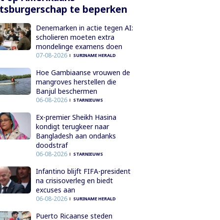
tsburgerschap te beperken
Denemarken in actie tegen AI:
scholieren moeten extra
mondelinge examens doen
07-08-2026
SURINAME HERALD
Hoe Gambiaanse vrouwen de
mangroves herstellen die
Banjul beschermen
06-08-2026
STARNIEUWS
Ex-premier Sheikh Hasina
kondigt terugkeer naar
Bangladesh aan ondanks
doodstraf
06-08-2026
STARNIEUWS
Infantino blijft FIFA-president
na crisisoverleg en biedt
excuses aan
06-08-2026
SURINAME HERALD
Puerto Ricaanse steden