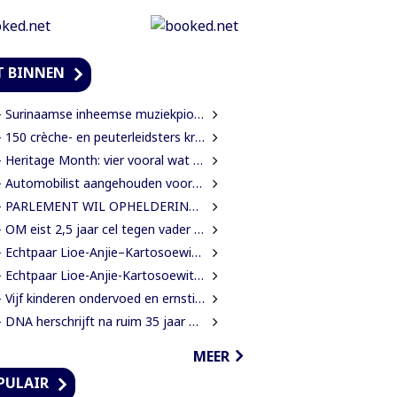
T BINNEN
Surinaamse inheemse muziekpionier Kariñha Basi krijgt oeuvreprijs in Rotterdam
150 crèche- en peuterleidsters krijgen training in verkeerseducatie
 Heritage Month: vier vooral wat jij bent?
utomobilist aangehouden voor dodelijke aanrijding met voetganger en doorrijden na ongeval
PARLEMENT WIL OPHELDERING OVER VERDWENEN INBESLAGGENOMEN LEVENSMIDDELEN
OM eist 2,5 jaar cel tegen vader in zaak rond mishandeling en verwaarlozing
 Echtpaar Lioe-Anjie–Kartosoewito 50 jaar getrouwd
 Echtpaar Lioe-Anjie-Kartosoewito 50 jaar getrouwd
Vijf kinderen ondervoed en ernstig verwaarloosd: 2,5 jaar cel geëist tegen vader
 DNA herschrijft na ruim 35 jaar eigen spelregels
MEER
PULAIR