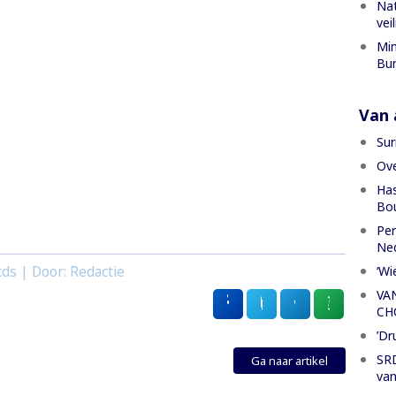
Nat
vei
Min
Bur
Van a
Sur
Ove
Has
Bou
Per
Ned
‘Wi
ds | Door: Redactie
VA
CH
’Dr
SRD
Ga naar artikel
van