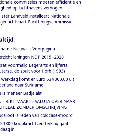
ionale commissies moeten efficiëntie en
ligheid op luchthavens verhogen
ister Landveld installeert Nationale
gerluchtvaart Faciliteringscommissie
ltijd:
iname Nieuws | Voorpagina
rzicht leningen NDP 2015 -2020
rat voormalig Legerarts en lijfarts
terse, de spuit voor Horb (1983)
 werkdag komt er Euro 634.000,00 uit
erland naar Suriname
e is meneer Badjalala’
N TRIKT MAAKTE VALUTA OVER NAAR
OTELAL ZONDER OMSCHRIJVING
ugsroof is reden van coldcase-moord’
 1800 koopkrachtversterking gaat
daag in