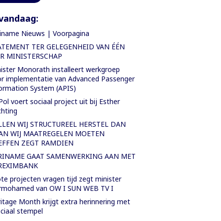
vandaag:
iname Nieuws | Voorpagina
ATEMENT TER GELEGENHEID VAN ÉÉN
AR MINISTERSCHAP
ister Monorath installeert werkgroep
r implementatie van Advanced Passenger
ormation System (APIS)
Pol voert sociaal project uit bij Esther
chting
LLEN WIJ STRUCTUREEL HERSTEL DAN
AN WIJ MAATREGELEN MOETEN
EFFEN ZEGT RAMDIEN
RINAME GAAT SAMENWERKING AAN MET
REXIMBANK
te projecten vragen tijd zegt minister
rmohamed van OW I SUN WEB TV I
itage Month krijgt extra herinnering met
ciaal stempel