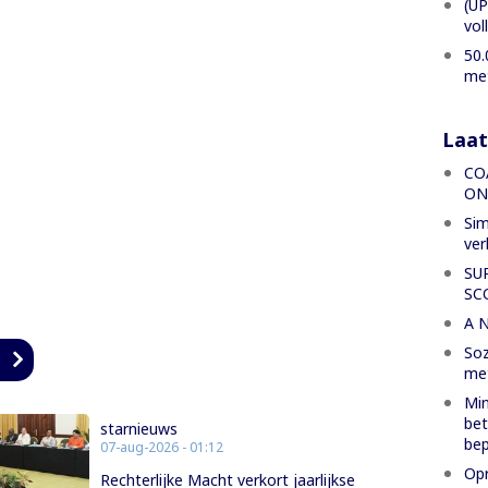
(UP
vol
50.
met
Laat
CO
ON
Sim
ver
SU
SC
A 
Soz
n
met
Min
bet
starnieuws
bep
07-aug-2026 - 01:12
Opr
Rechterlijke Macht verkort jaarlijkse