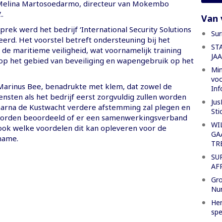
 Melina Martosoedarmo, directeur van Mokembo
.
Van 
prek werd het bedrijf ‘International Security Solutions
Sur
eerd. Het voorstel betreft ondersteuning bij het
ST
 de maritieme veiligheid, wat voornamelijk training
JA
op het gebied van beveiliging en wapengebruik op het
Min
voo
 Marinus Bee, benadrukte met klem, dat zowel de
Inf
nsten als het bedrijf eerst zorgvuldig zullen worden
Jus
aarna de Kustwacht verdere afstemming zal plegen en
Sti
 worden beoordeeld of er een samenwerkingsverband
WI
lsook welke voordelen dit kan opleveren voor de
GA
name.
TR
SU
AF
Gro
Nu
Her
spe