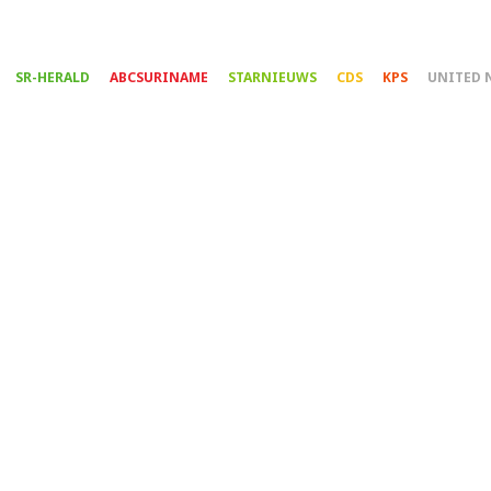
Overslaan
en
naar
SR-HERALD
ABCSURINAME
STARNIEUWS
CDS
KPS
UNITED 
de
inhoud
gaan