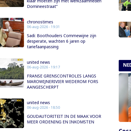
klaar moeten zijn met werkzaamheden
Domineestraat”
chronostimes
06-aug-2026 - 19:31
Sadi: Boothouders Commewijne zijn
desperate, wachten 6 jaren op
tariefaanpassing
united news
NE
06-aug-2026 - 19:17
FRANSE GRENSCONTROLES LANGS
MAROWIJNERIVIER WEDEROM FORS
AANGESCHERPT
united news
06-aug-2026 - 18:50
GOUDAUTORITEIT IN DE MAAK VOOR
MEER ORDENING EN INKOMSTEN
Coca