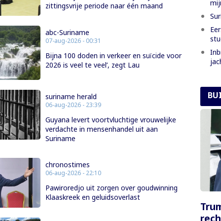
mi
zittingsvrije periode naar één maand
Sur
Eer
abc-Suriname
stu
07-aug-2026 - 00:31
Inb
Bijna 100 doden in verkeer en suïcide voor
jac
2026 is veel te veel’, zegt Lau
BU
suriname herald
06-aug-2026 - 23:39
Guyana levert voortvluchtige vrouwelijke
verdachte in mensenhandel uit aan
Suriname
chronostimes
06-aug-2026 - 22:10
Pawiroredjo uit zorgen over goudwinning
Klaaskreek en geluidsoverlast
Tru
rech