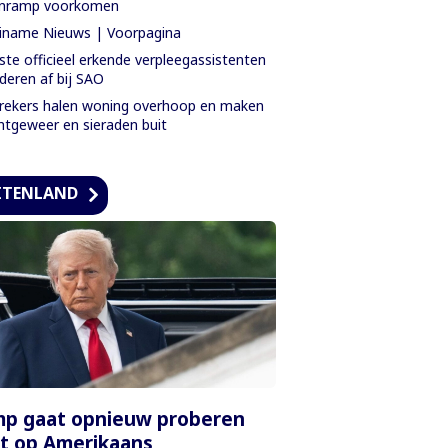
jnramp voorkomen
iname Nieuws | Voorpagina
ste officieel erkende verpleegassistenten
deren af bij SAO
rekers halen woning overhoop en maken
htgeweer en sieraden buit
ITENLAND
mp gaat opnieuw proberen
t op Amerikaans