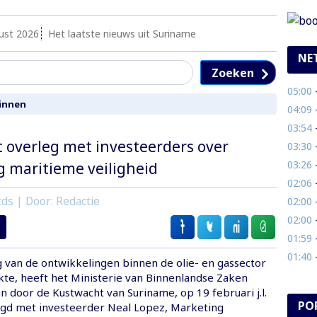
ust 2026
Het laatste nieuws uit Suriname
NE
Zoeken
05:00
- 
innen
04:09
- 
03:54
-
t overleg met investeerders over
03:30
- A
03:26
- 
g maritieme veiligheid
02:06
- 
ds | Door: Redactie
02:00
-
02:00
-
01:59
- 
01:40
-
g van de ontwikkelingen binnen de olie- en gassector
kte, heeft het Ministerie van Binnenlandse Zaken
an door de Kustwacht van Suriname, op 19 februari j.l.
PO
gd met investeerder Neal Lopez, Marketing