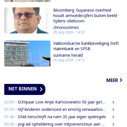
Bloomberg: Guyanese overheid
houdt armoedecijfers buiten beeld
tijdens olieboom
chronostimes
05 aug 2026 - 14:33
Vakbondsactie bankbeveiliging treft
Hakrinbank en SPSB
suriname herald
05 aug 2026 - 14:12
MEER
NET BINNEN
02:00
- Echtpaar Lioe-Anjie-Kartosoewito 50 jaar getrouwd
01:59
- Vijf kinderen ondervoed en ernstig verwaarloosd: 2,5 jaar cel geëist tegen vader
01:40
- DNA herschrijft na ruim 35 jaar eigen spelregels
00:45
- Jogi wil opheldering over miljoenensteun aan SLM en de resultaten daarvan