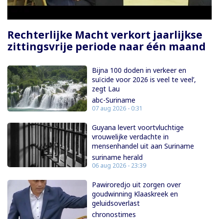
Rechterlijke Macht verkort jaarlijkse
zittingsvrije periode naar één maand
Bijna 100 doden in verkeer en
suïcide voor 2026 is veel te veel’,
zegt Lau
abc-Suriname
07 aug 2026 - 0:31
Guyana levert voortvluchtige
vrouwelijke verdachte in
mensenhandel uit aan Suriname
suriname herald
06 aug 2026 - 23:39
Pawiroredjo uit zorgen over
goudwinning Klaaskreek en
geluidsoverlast
chronostimes