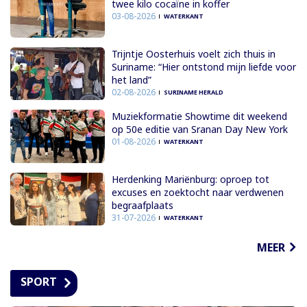
twee kilo cocaïne in koffer
03-08-2026
WATERKANT
Trijntje Oosterhuis voelt zich thuis in
Suriname: “Hier ontstond mijn liefde voor
het land”
02-08-2026
SURINAME HERALD
Muziekformatie Showtime dit weekend
op 50e editie van Sranan Day New York
01-08-2026
WATERKANT
Herdenking Mariënburg: oproep tot
excuses en zoektocht naar verdwenen
begraafplaats
31-07-2026
WATERKANT
MEER
SPORT