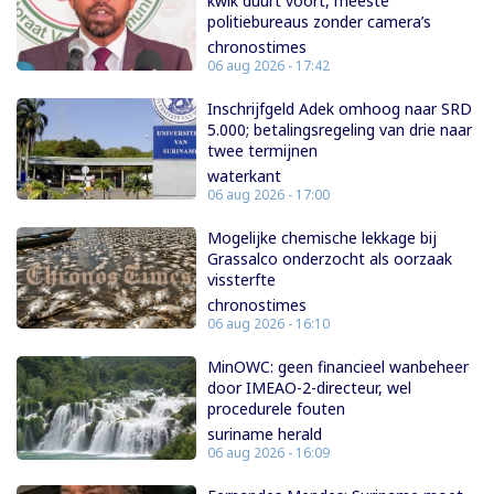
kwik duurt voort, meeste
politiebureaus zonder camera’s
chronostimes
06 aug 2026 - 17:42
Inschrijfgeld Adek omhoog naar SRD
5.000; betalingsregeling van drie naar
twee termijnen
waterkant
06 aug 2026 - 17:00
Mogelijke chemische lekkage bij
Grassalco onderzocht als oorzaak
vissterfte
chronostimes
06 aug 2026 - 16:10
MinOWC: geen financieel wanbeheer
door IMEAO-2-directeur, wel
procedurele fouten
suriname herald
06 aug 2026 - 16:09