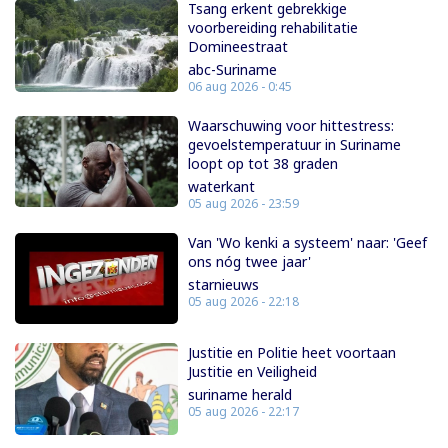
Tsang erkent gebrekkige
voorbereiding rehabilitatie
Domineestraat
abc-Suriname
06 aug 2026 - 0:45
Waarschuwing voor hittestress:
gevoelstemperatuur in Suriname
loopt op tot 38 graden
waterkant
05 aug 2026 - 23:59
Van 'Wo kenki a systeem' naar: 'Geef
ons nóg twee jaar'
starnieuws
05 aug 2026 - 22:18
Justitie en Politie heet voortaan
Justitie en Veiligheid
suriname herald
05 aug 2026 - 22:17