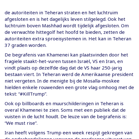
de autoriteiten in Teheran straten en het luchtruim
afgesloten en is het dagelijks leven stilgelegd. Ook het
luchtruim boven Mashhad wordt tijdelijk afgesloten. Om
de verwachte hittegolf het hoofd te bieden, zetten de
autoriteiten extra sproeisystemen in. Het kan in Teheran
37 graden worden.
De begrafenis van Khamenei kan plaatsvinden door het
fragiele staakt-het-vuren tussen Israël, VS en Iran, en
vindt plaats op dezelfde dag dat de VS haar 250-jarig
bestaan viert. In Teheran werd de Amerikaanse president
niet vergeten. In de menigte bij de Mosalla-moskee
hielden enkele rouwenden een grote vlag omhoog met de
tekst: “#KillTrump”.
Ook op billboards en muurschilderingen in Teheran is
overal Khamenei te zien. Soms met een publiek dat de
vuisten in de lucht houdt. De leuze van de begrafenis is:
“We must rise”.
Iran heeft volgens Trump een week respijt gekregen van
de onderhandelingen vanwege de zesdaagse uitvaart van