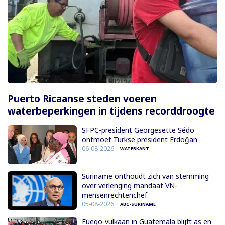
Puerto Ricaanse steden voeren
waterbeperkingen in tijdens recorddroogte
SFPC-president Georgesette Sédo
ontmoet Turkse president Erdoğan
06-08-2026
WATERKANT
Suriname onthoudt zich van stemming
over verlenging mandaat VN-
mensenrechtenchef
05-08-2026
ABC-SURINAME
Fuego-vulkaan in Guatemala blijft as en