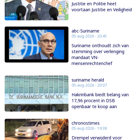
Justitie en Politie heet
voortaan Justitie en Veiligheid
abc-Suriname
05-aug-2026 - 20:45
Suriname onthoudt zich van
stemming over verlenging
mandaat VN-
mensenrechtenchef
suriname herald
05-aug-2026 - 20:07
Hakrinbank biedt belang van
17,96 procent in DSB
openbaar te koop aan
chronostimes
05-aug-2026 - 19:38
Drempel verwijderd voor