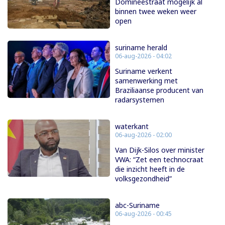
Domineestraat mogelijk al
binnen twee weken weer
open
suriname herald
06-aug-2026 - 04:02
Suriname verkent
samenwerking met
Braziliaanse producent van
radarsystemen
waterkant
06-aug-2026 - 02:00
Van Dijk-Silos over minister
VWA: “Zet een technocraat
die inzicht heeft in de
volksgezondheid”
abc-Suriname
06-aug-2026 - 00:45