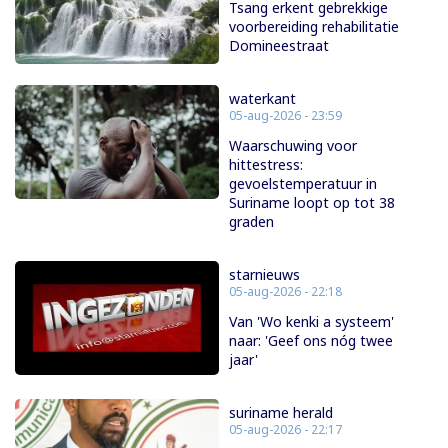
Tsang erkent gebrekkige
voorbereiding rehabilitatie
Domineestraat
waterkant
05-aug-2026 - 23:59
Waarschuwing voor
hittestress:
gevoelstemperatuur in
Suriname loopt op tot 38
graden
starnieuws
05-aug-2026 - 22:18
Van 'Wo kenki a systeem'
naar: 'Geef ons nóg twee
jaar'
suriname herald
05-aug-2026 - 22:17