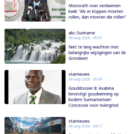
Monorath over verdwenen
kwik: “Als er koppen moeten
rollen, dan moeten die rollen”
abc-Suriname
06-aug-2026 - 05:01
Niet te lang wachten met
belangrijke wijzigingen van de
Grondwet
starnieuws
06-aug-2026 - 05:00
Gouddossier 8: Asabina
bevestigt goudwinning op
bodem Surinamerivier:
Concessie voor riviergrind
starnieuws
06-aug-2026 - 04:17