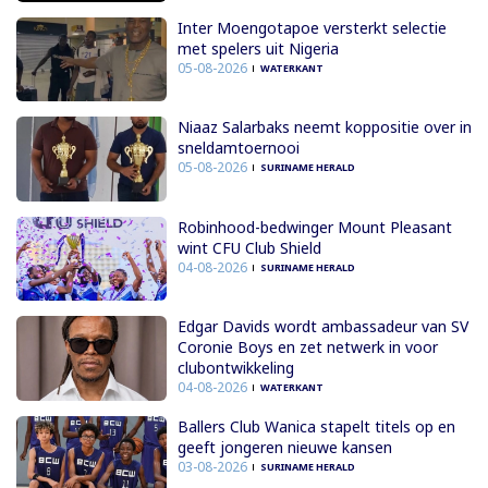
Inter Moengotapoe versterkt selectie
met spelers uit Nigeria
05-08-2026
WATERKANT
Niaaz Salarbaks neemt koppositie over in
sneldamtoernooi
05-08-2026
SURINAME HERALD
Robinhood-bedwinger Mount Pleasant
wint CFU Club Shield
04-08-2026
SURINAME HERALD
Edgar Davids wordt ambassadeur van SV
Coronie Boys en zet netwerk in voor
clubontwikkeling
04-08-2026
WATERKANT
Ballers Club Wanica stapelt titels op en
geeft jongeren nieuwe kansen
03-08-2026
SURINAME HERALD