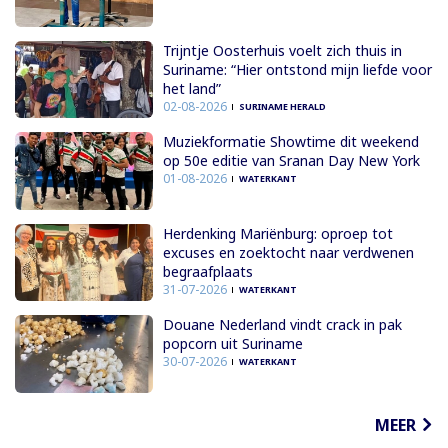
Trijntje Oosterhuis voelt zich thuis in
Suriname: “Hier ontstond mijn liefde voor
het land”
02-08-2026
SURINAME HERALD
Muziekformatie Showtime dit weekend
op 50e editie van Sranan Day New York
01-08-2026
WATERKANT
Herdenking Mariënburg: oproep tot
excuses en zoektocht naar verdwenen
begraafplaats
31-07-2026
WATERKANT
Douane Nederland vindt crack in pak
popcorn uit Suriname
30-07-2026
WATERKANT
MEER