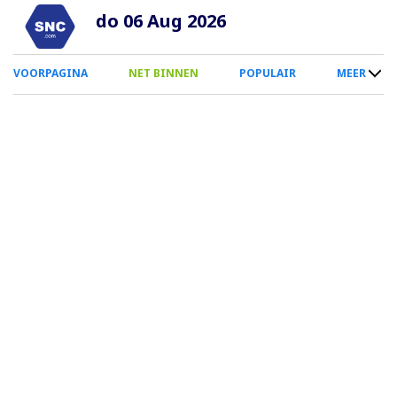
Overslaan
do 06 Aug 2026
en
naar
0
VOORPAGINA
NET BINNEN
POPULAIR
MEER
de
Smartphone
inhoud
Menu
gaan