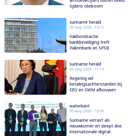
armoedecijfers buiten beeld
tijdens olieboom
suriname herald
05-aug-2026 - 14:12
Vakbondsactie
bankbeveiliging treft
Hakrinbank en SPSB
suriname herald
05-aug-2026 - 11:14
Regering wil
betalingsachterstanden bij
EBS en SWM afbouwen
waterkant
05-aug-2026 - 10:00
Suriname verrast als
nieuwkomer en sleept drie
internationale digital-