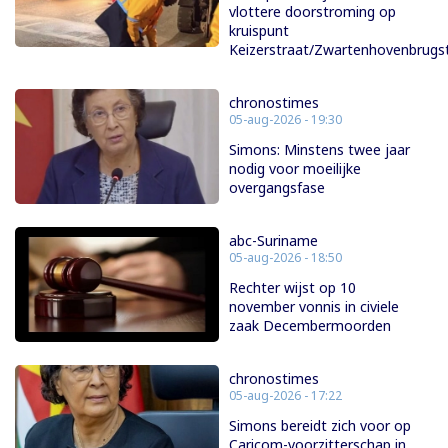
vlottere doorstroming op
kruispunt
Keizerstraat/Zwartenhovenbrugs
chronostimes
05-aug-2026 - 19:30
Simons: Minstens twee jaar
nodig voor moeilijke
overgangsfase
abc-Suriname
05-aug-2026 - 18:50
Rechter wijst op 10
november vonnis in civiele
zaak Decembermoorden
chronostimes
05-aug-2026 - 17:22
Simons bereidt zich voor op
Caricom-voorzitterschap in