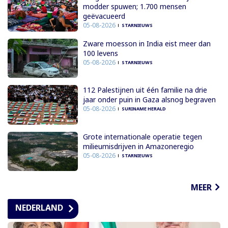
modder spuwen; 1.700 mensen
geëvacueerd
05-08-2026
STARNIEUWS
Zware moesson in India eist meer dan
100 levens
05-08-2026
STARNIEUWS
112 Palestijnen uit één familie na drie
jaar onder puin in Gaza alsnog begraven
05-08-2026
SURINAME HERALD
Grote internationale operatie tegen
milieumisdrijven in Amazoneregio
05-08-2026
STARNIEUWS
MEER
NEDERLAND