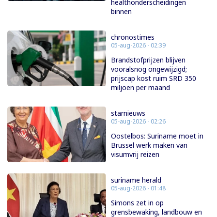
healthonderscheidingen
binnen
chronostimes
05-aug-2026 - 02:39
Brandstofprijzen blijven
vooralsnog ongewijzigd;
prijscap kost ruim SRD 350
miljoen per maand
starnieuws
05-aug-2026 - 02:26
Oostelbos: Suriname moet in
Brussel werk maken van
visumvrij reizen
suriname herald
05-aug-2026 - 01:48
Simons zet in op
grensbewaking, landbouw en