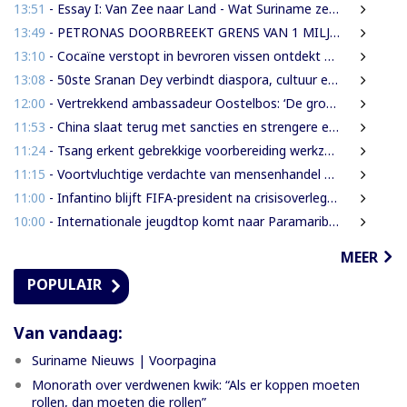
13:51
- Essay I: Van Zee naar Land - Wat Suriname zelf moet weten over de Nieuwe Raffinaderij en Gas-to-Shore
13:49
- PETRONAS DOORBREEKT GRENS VAN 1 MILJARD VATEN IN BLOK 52 | WAT BETEKENT DEZE MIJLPAAL VOOR DE SURINAAMSE ECONOMIE?
13:10
- Cocaïne verstopt in bevroren vissen ontdekt bij douanecontrole
13:08
- 50ste Sranan Dey verbindt diaspora, cultuur en ondernemerschap in New York
12:00
- Vertrekkend ambassadeur Oostelbos: ‘De grootste rijkdom van Suriname zijn de mensen’
11:53
- China slaat terug met sancties en strengere exportregels in handelsconflict met VS
11:24
- Tsang erkent gebrekkige voorbereiding werkzaamheden Domineestraat
11:15
- Voortvluchtige verdachte van mensenhandel uitgeleverd door Guyana
11:00
- Infantino blijft FIFA-president na crisisoverleg en biedt excuses aan
10:00
- Internationale jeugdtop komt naar Paramaribo voor BAITALI COTECC U14 Tennis Cup
MEER
POPULAIR
Van vandaag:
Suriname Nieuws | Voorpagina
Monorath over verdwenen kwik: “Als er koppen moeten
rollen, dan moeten die rollen”