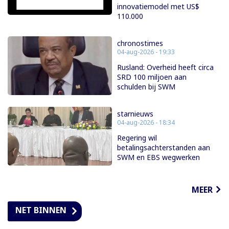
innovatiemodel met US$
110.000
chronostimes
04-aug-2026 - 19:33
Rusland: Overheid heeft circa
SRD 100 miljoen aan
schulden bij SWM
starnieuws
04-aug-2026 - 18:34
Regering wil
betalingsachterstanden aan
SWM en EBS wegwerken
MEER
NET BINNEN