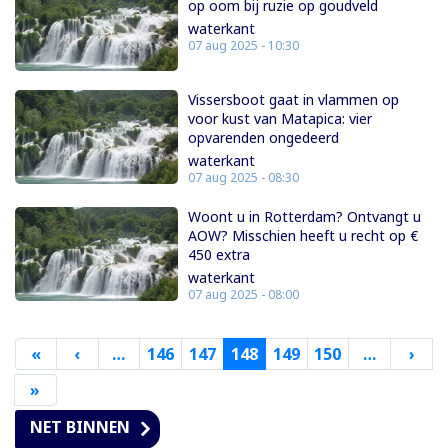
op oom bij ruzie op goudveld
waterkant
07 aug 2025 - 10:30
Vissersboot gaat in vlammen op
voor kust van Matapica: vier
opvarenden ongedeerd
waterkant
07 aug 2025 - 08:30
Woont u in Rotterdam? Ontvangt u
AOW? Misschien heeft u recht op €
450 extra
waterkant
07 aug 2025 - 08:00
«
Eerste
‹
Vorige
…
146
147
148
149
150
…
›
Vol
pagina
pagina
pag
»
Laatste
pagina
NET BINNEN