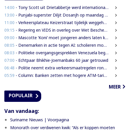
14:00
- Tony Scott uit Drietabbetje werd internationaal bekend door zijn hiphouse muziek
13:00
- Punjabi-superster Diljit Dosanjh op maandag 7 september in Ziggo Dome
11:00
- Verkeersplateau Keizerstraat tijdelijk weggehaald vanwege chaos rond Domineestraat
09:15
- Regering en VIDS in overleg over Wet Bescherming Woon- en Leefgebieden
09:00
- Mascotte ‘Koni’ moet jongeren anders laten kijken naar Surinaamse houtsector
08:05
- Denemarken in actie tegen AI: scholieren moeten extra mondelinge examens doen
08:03
- Politieke overgangsgesprekken Venezuela beginnen zonder Machado
07:00
- Echtpaar Bhikhie-Joemanbaks 60 jaar getrouwd
06:48
- Politie neemt extra verkeersmaatregelen rond afgesloten Domineestraat
05:59
- Column: Banken zetten met hogere ATM-tarieven digitale economie op achterstand
MEER
POPULAIR
Van vandaag:
Suriname Nieuws | Voorpagina
Monorath over verdwenen kwik: “Als er koppen moeten