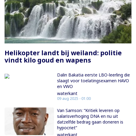
Paginering
Helikopter landt bij weiland: politie
vindt kilo goud en wapens
Dalin Bakatia eerste LBO-leerling die
slaagt voor toelatingsexamen HAVO
en VWO
waterkant
09 aug 2025 - 01:00
Van Samson: “Kritiek leveren op
salarisverhoging DNA en nu uit
datzelfde bedrag gaan doneren is
hypocriet”
waterkant