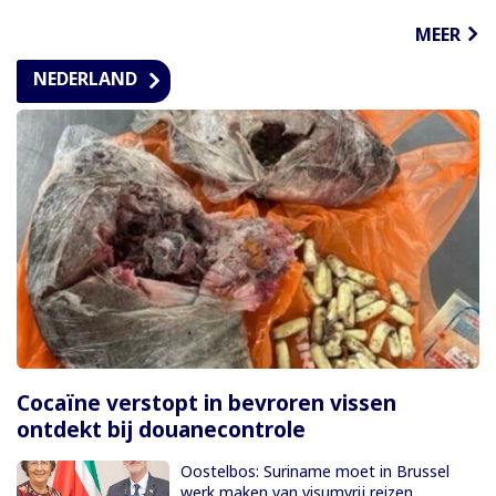
MEER
NEDERLAND
Cocaïne verstopt in bevroren vissen
ontdekt bij douanecontrole
Oostelbos: Suriname moet in Brussel
werk maken van visumvrij reizen