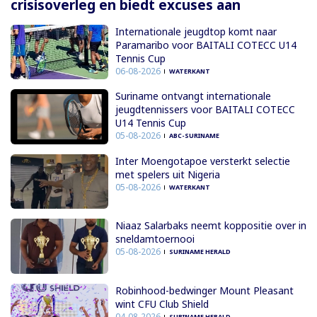
crisisoverleg en biedt excuses aan
Internationale jeugdtop komt naar
Paramaribo voor BAITALI COTECC U14
Tennis Cup
06-08-2026
WATERKANT
Suriname ontvangt internationale
jeugdtennissers voor BAITALI COTECC
U14 Tennis Cup
05-08-2026
ABC-SURINAME
Inter Moengotapoe versterkt selectie
met spelers uit Nigeria
05-08-2026
WATERKANT
Niaaz Salarbaks neemt koppositie over in
sneldamtoernooi
05-08-2026
SURINAME HERALD
Robinhood-bedwinger Mount Pleasant
wint CFU Club Shield
04-08-2026
SURINAME HERALD