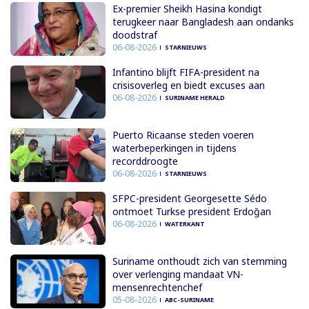
Ex-premier Sheikh Hasina kondigt
terugkeer naar Bangladesh aan ondanks
doodstraf
06-08-2026
STARNIEUWS
Infantino blijft FIFA-president na
crisisoverleg en biedt excuses aan
06-08-2026
SURINAME HERALD
Puerto Ricaanse steden voeren
waterbeperkingen in tijdens
recorddroogte
06-08-2026
STARNIEUWS
SFPC-president Georgesette Sédo
ontmoet Turkse president Erdoğan
06-08-2026
WATERKANT
Suriname onthoudt zich van stemming
over verlenging mandaat VN-
mensenrechtenchef
05-08-2026
ABC-SURINAME