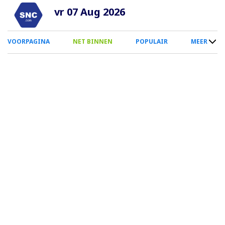
Overslaan
vr 07 Aug 2026
en
naar
0
VOORPAGINA
NET BINNEN
POPULAIR
MEER
de
Smartphone
inhoud
Menu
gaan