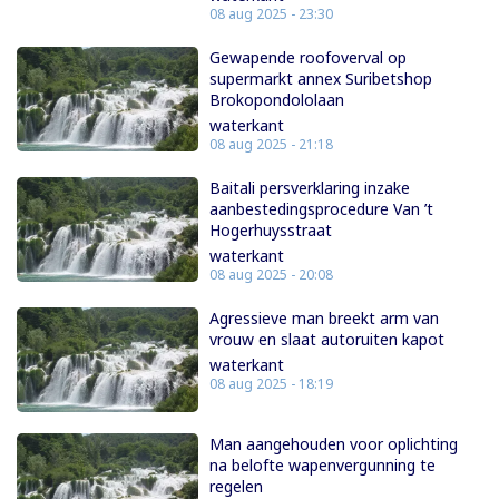
08 aug 2025 - 23:30
Gewapende roofoverval op
supermarkt annex Suribetshop
Brokopondololaan
waterkant
08 aug 2025 - 21:18
Baitali persverklaring inzake
aanbestedingsprocedure Van ’t
Hogerhuysstraat
waterkant
08 aug 2025 - 20:08
Agressieve man breekt arm van
vrouw en slaat autoruiten kapot
waterkant
08 aug 2025 - 18:19
Man aangehouden voor oplichting
na belofte wapenvergunning te
regelen