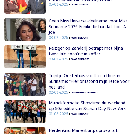
05-08-2026
STARNIEUWS
Geen Miss Universe-deelname voor Miss
Suriname 2026 Eunike Kishundat Lioe-A-
Joe
03-08-2026
WATERKANT
Reiziger op Zanderij betrapt met bijna
twee kilo cocaïne in koffer
03-08-2026
WATERKANT
Trijntje Oosterhuis voelt zich thuis in
Suriname: “Hier ontstond mijn liefde voor
het land”
02-08-2026
SURINAME HERALD
Muziekformatie Showtime dit weekend
op 50e editie van Sranan Day New York
01-08-2026
WATERKANT
Herdenking Mariënburg: oproep tot