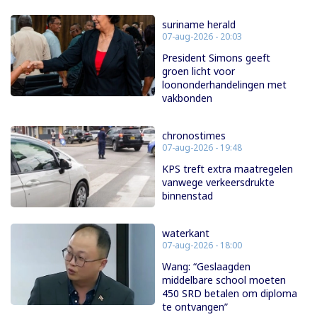
suriname herald
07-aug-2026 - 20:03
President Simons geeft
groen licht voor
loononderhandelingen met
vakbonden
chronostimes
07-aug-2026 - 19:48
KPS treft extra maatregelen
vanwege verkeersdrukte
binnenstad
waterkant
07-aug-2026 - 18:00
Wang: “Geslaagden
middelbare school moeten
450 SRD betalen om diploma
te ontvangen”