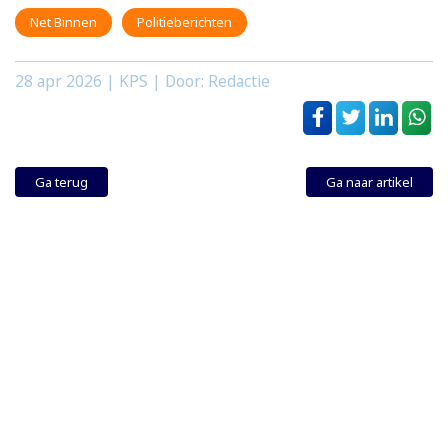
Net Binnen
Politieberichten
28 apr 2026
| KPS | Door: Redactie
Ga terug
Ga naar artikel