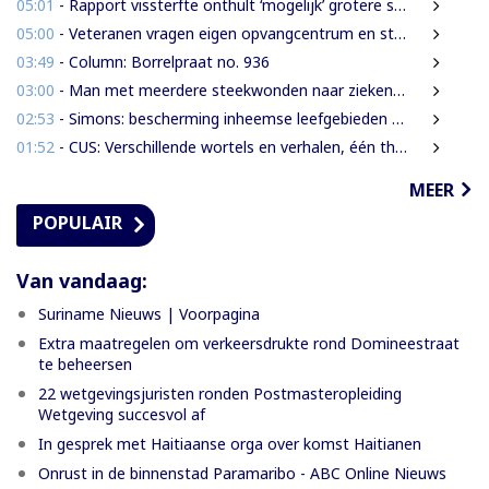
05:01
- Rapport vissterfte onthult ‘mogelijk’ grotere schade voor mens, dier en milieu
05:00
- Veteranen vragen eigen opvangcentrum en structurele steun: ‘Vandaag militair, morgen veteraan’
03:49
- Column: Borrelpraat no. 936
03:00
- Man met meerdere steekwonden naar ziekenhuis na ruzie bij discotheek
02:53
- Simons: bescherming inheemse leefgebieden en cultuur van nationaal belang
01:52
- CUS: Verschillende wortels en verhalen, één thuis
MEER
POPULAIR
Van vandaag:
Suriname Nieuws | Voorpagina
Extra maatregelen om verkeersdrukte rond Domineestraat
te beheersen
22 wetgevingsjuristen ronden Postmasteropleiding
Wetgeving succesvol af
In gesprek met Haitiaanse orga over komst Haitianen
Onrust in de binnenstad Paramaribo - ABC Online Nieuws