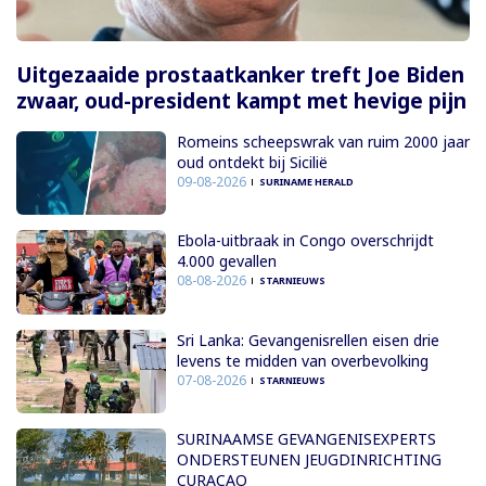
Uitgezaaide prostaatkanker treft Joe Biden
zwaar, oud-president kampt met hevige pijn
Romeins scheepswrak van ruim 2000 jaar
oud ontdekt bij Sicilië
09-08-2026
SURINAME HERALD
Ebola-uitbraak in Congo overschrijdt
4.000 gevallen
08-08-2026
STARNIEUWS
Sri Lanka: Gevangenisrellen eisen drie
levens te midden van overbevolking
07-08-2026
STARNIEUWS
SURINAAMSE GEVANGENISEXPERTS
ONDERSTEUNEN JEUGDINRICHTING
CURAÇAO