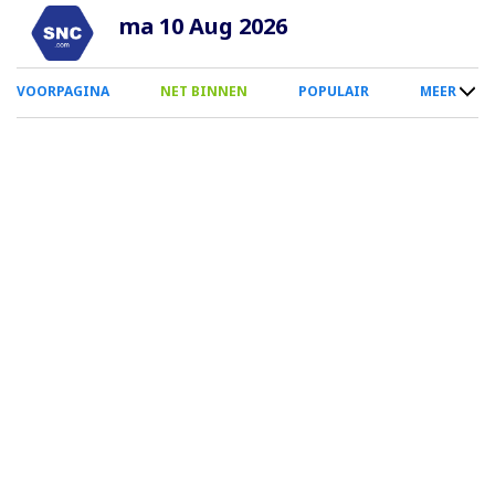
Overslaan
ma 10 Aug 2026
en
naar
0
VOORPAGINA
NET BINNEN
POPULAIR
MEER
de
Smartphone
inhoud
Menu
gaan