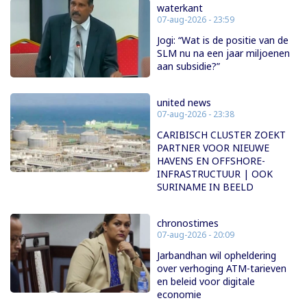
waterkant
07-aug-2026 - 23:59
Jogi: “Wat is de positie van de
SLM nu na een jaar miljoenen
aan subsidie?”
united news
07-aug-2026 - 23:38
CARIBISCH CLUSTER ZOEKT
PARTNER VOOR NIEUWE
HAVENS EN OFFSHORE-
INFRASTRUCTUUR | OOK
SURINAME IN BEELD
chronostimes
07-aug-2026 - 20:09
Jarbandhan wil opheldering
over verhoging ATM-tarieven
en beleid voor digitale
economie