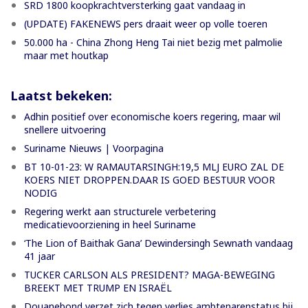
SRD 1800 koopkrachtversterking gaat vandaag in
(UPDATE) FAKENEWS pers draait weer op volle toeren
50.000 ha - China Zhong Heng Tai niet bezig met palmolie
maar met houtkap
Laatst bekeken:
Adhin positief over economische koers regering, maar wil
snellere uitvoering
Suriname Nieuws | Voorpagina
BT 10-01-23: W RAMAUTARSINGH:19,5 MLJ EURO ZAL DE
KOERS NIET DROPPEN.DAAR IS GOED BESTUUR VOOR
NODIG
Regering werkt aan structurele verbetering
medicatievoorziening in heel Suriname
‘The Lion of Baithak Gana’ Dewindersingh Sewnath vandaag
41 jaar
TUCKER CARLSON ALS PRESIDENT? MAGA-BEWEGING
BREEKT MET TRUMP EN ISRAËL
Douanebond verzet zich tegen verlies ambtenarenstatus bij