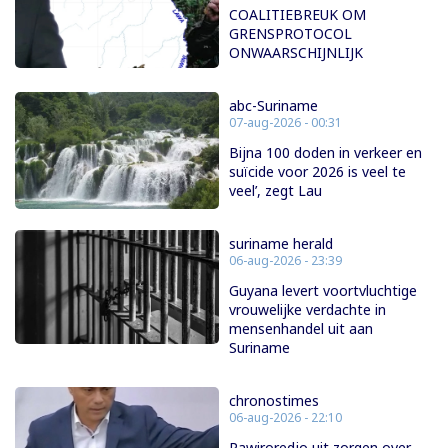
COALITIEBREUK OM
GRENSPROTOCOL
ONWAARSCHIJNLIJK
abc-Suriname
07-aug-2026 - 00:31
Bijna 100 doden in verkeer en
suïcide voor 2026 is veel te
veel’, zegt Lau
suriname herald
06-aug-2026 - 23:39
Guyana levert voortvluchtige
vrouwelijke verdachte in
mensenhandel uit aan
Suriname
chronostimes
06-aug-2026 - 22:10
Pawiroredjo uit zorgen over