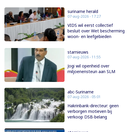
suriname herald
07-aug-2026 - 17:27
VIDS wil eerst collectief
besluit over Wet bescherming
woon- en leefgebieden
starnieuws
07-aug-2026 - 11:55
Jogi wil openheid over
miljoenensteun aan SLM
abc-Suriname
07-aug-2026 - 05:01
Hakrinbank-directeur: geen
verborgen motieven bij
verkoop DSB-belang