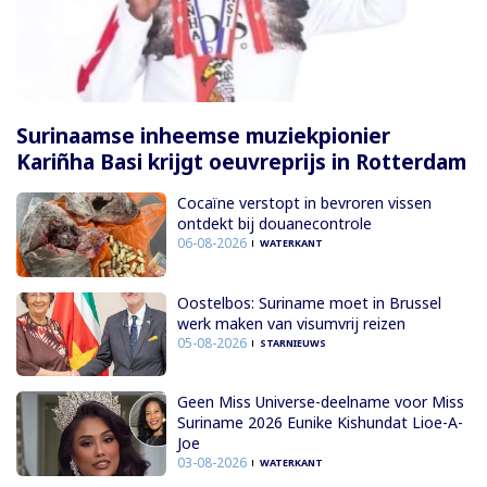
Surinaamse inheemse muziekpionier
Kariñha Basi krijgt oeuvreprijs in Rotterdam
Cocaïne verstopt in bevroren vissen
ontdekt bij douanecontrole
06-08-2026
WATERKANT
Oostelbos: Suriname moet in Brussel
werk maken van visumvrij reizen
05-08-2026
STARNIEUWS
Geen Miss Universe-deelname voor Miss
Suriname 2026 Eunike Kishundat Lioe-A-
Joe
03-08-2026
WATERKANT