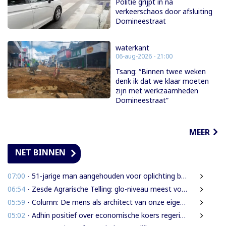
Politie grijpt in na
verkeerschaos door afsluiting
Domineestraat
waterkant
06-aug-2026 - 21:00
Tsang: “Binnen twee weken
denk ik dat we klaar moeten
zijn met werkzaamheden
Domineestraat”
MEER
NET BINNEN
07:00
- 51-jarige man aangehouden voor oplichting bejaarde vrouw in centrum Paramaribo
06:54
- Zesde Agrarische Telling: glo-niveau meest voorkomend onder landbouwers
05:59
- Column: De mens als architect van onze eigen rampen
05:02
- Adhin positief over economische koers regering, maar wil snellere uitvoering