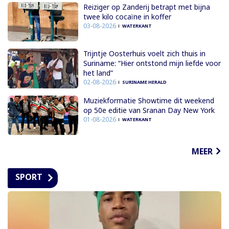
Reiziger op Zanderij betrapt met bijna
twee kilo cocaïne in koffer
03-08-2026
WATERKANT
Trijntje Oosterhuis voelt zich thuis in
Suriname: “Hier ontstond mijn liefde voor
het land”
02-08-2026
SURINAME HERALD
Muziekformatie Showtime dit weekend
op 50e editie van Sranan Day New York
01-08-2026
WATERKANT
MEER
SPORT