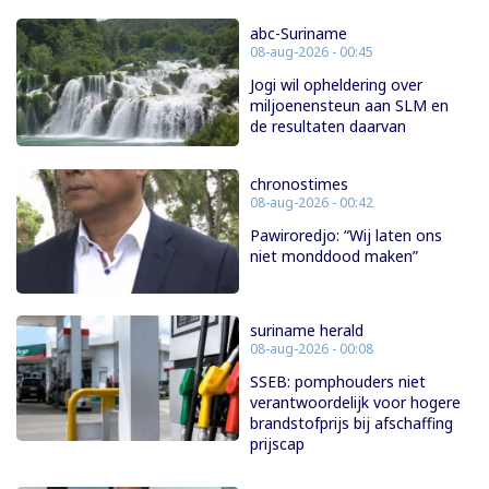
abc-Suriname
08-aug-2026 - 00:45
Jogi wil opheldering over
miljoenensteun aan SLM en
de resultaten daarvan
chronostimes
08-aug-2026 - 00:42
Pawiroredjo: “Wij laten ons
niet monddood maken”
suriname herald
08-aug-2026 - 00:08
SSEB: pomphouders niet
verantwoordelijk voor hogere
brandstofprijs bij afschaffing
prijscap