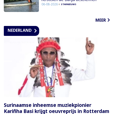
06-08-2026
STARNIEUWS
MEER
NEDERLAND
Surinaamse inheemse muziekpionier
Kariñha Basi krijgt oeuvreprijs in Rotterdam