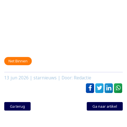
Net Binnen
13 jun 2026
| starnieuws | Door: Redactie
Ga terug
Ga naar artikel