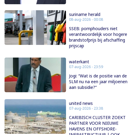
suriname herald
08-aug-2026 - 00:08
SSEB: pomphouders niet
verantwoordelijk voor hogere
brandstofprijs bij afschaffing
prijscap
waterkant
07-aug-2026 - 23:59
Jogi: “Wat is de positie van de
SLM nu na een jaar miljoenen
aan subsidie?”
united news
07-aug-2026 - 23:38
CARIBISCH CLUSTER ZOEKT
PARTNER VOOR NIEUWE
HAVENS EN OFFSHORE-
INFRASTRUCTUUR | OOK