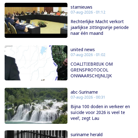
starnieuws
07-aug-2026 - 01:12
Rechterlijke Macht verkort
jaarlijkse zittingsvrije periode
naar één maand
united news
07-aug-2026 - 01:02
COALITIEBREUK OM
GRENSPROTOCOL
ONWAARSCHIJNLIJK
abc-Suriname
07-aug-2026 - 00:31
Bijna 100 doden in verkeer en
suïcide voor 2026 is veel te
veel’, zegt Lau
suriname herald