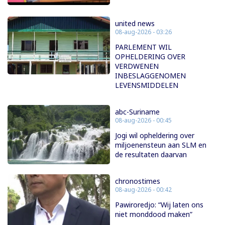
united news
08-aug-2026 - 03:26
PARLEMENT WIL
OPHELDERING OVER
VERDWENEN
INBESLAGGENOMEN
LEVENSMIDDELEN
abc-Suriname
08-aug-2026 - 00:45
Jogi wil opheldering over
miljoenensteun aan SLM en
de resultaten daarvan
chronostimes
08-aug-2026 - 00:42
Pawiroredjo: “Wij laten ons
niet monddood maken”