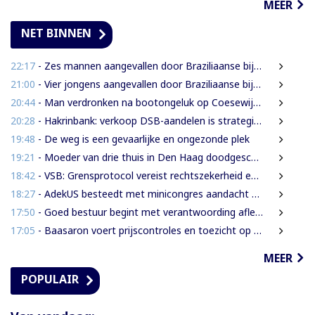
MEER
NET BINNEN
22:17
- Zes mannen aangevallen door Braziliaanse bijen tijdens zoektocht naar leguanen
21:00
- Vier jongens aangevallen door Braziliaanse bijen tijdens leguanenjacht
20:44
- Man verdronken na bootongeluk op Coesewijnerivier
20:28
- Hakrinbank: verkoop DSB-aandelen is strategische keuze
19:48
- De weg is een gevaarlijke en ongezonde plek
19:21
- Moeder van drie thuis in Den Haag doodgeschoten; verdachte ex-partner opgepakt na vluchten
18:42
- VSB: Grensprotocol vereist rechtszekerheid en harde waarborgen
18:27
- AdekUS besteedt met minicongres aandacht aan cultureel erfgoed
17:50
- Goed bestuur begint met verantwoording afleggen
17:05
- Baasaron voert prijscontroles en toezicht op voedselveiligheid op
MEER
POPULAIR