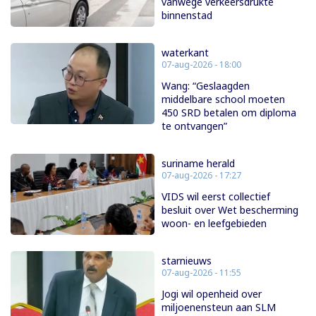
vanwege verkeersdrukte
binnenstad
waterkant
07-aug-2026 - 18:00
Wang: “Geslaagden
middelbare school moeten
450 SRD betalen om diploma
te ontvangen”
suriname herald
07-aug-2026 - 17:27
VIDS wil eerst collectief
besluit over Wet bescherming
woon- en leefgebieden
starnieuws
07-aug-2026 - 11:55
Jogi wil openheid over
miljoenensteun aan SLM