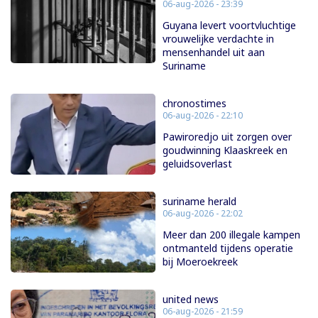
06-aug-2026 - 23:39
Guyana levert voortvluchtige
vrouwelijke verdachte in
mensenhandel uit aan
Suriname
chronostimes
06-aug-2026 - 22:10
Pawiroredjo uit zorgen over
goudwinning Klaaskreek en
geluidsoverlast
suriname herald
06-aug-2026 - 22:02
Meer dan 200 illegale kampen
ontmanteld tijdens operatie
bij Moeroekreek
united news
06-aug-2026 - 21:59