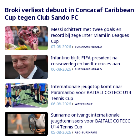
Broki verliest debuut in Concacaf Caribbean
Cup tegen Club Sando FC
Messi schittert met twee goals en
record bij zege Inter Miami in Leagues
Cup
07-08-2026
SURINAME HERALD
Infantino blijft FIFA-president na
crisisoverleg en biedt excuses aan
06-08-2026
SURINAME HERALD
Internationale jeugdtop komt naar
Paramaribo voor BAITALI COTECC U14
Tennis Cup
06-08-2026
WATERKANT
Suriname ontvangt internationale
jeugdtennissers voor BAITALI COTECC
U14 Tennis Cup
05-08-2026
ABC-SURINAME