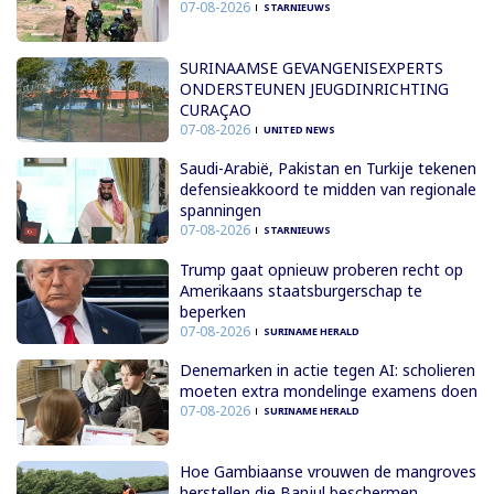
07-08-2026
STARNIEUWS
SURINAAMSE GEVANGENISEXPERTS
ONDERSTEUNEN JEUGDINRICHTING
CURAÇAO
07-08-2026
UNITED NEWS
Saudi-Arabië, Pakistan en Turkije tekenen
defensieakkoord te midden van regionale
spanningen
07-08-2026
STARNIEUWS
Trump gaat opnieuw proberen recht op
Amerikaans staatsburgerschap te
beperken
07-08-2026
SURINAME HERALD
Denemarken in actie tegen AI: scholieren
moeten extra mondelinge examens doen
07-08-2026
SURINAME HERALD
Hoe Gambiaanse vrouwen de mangroves
herstellen die Banjul beschermen