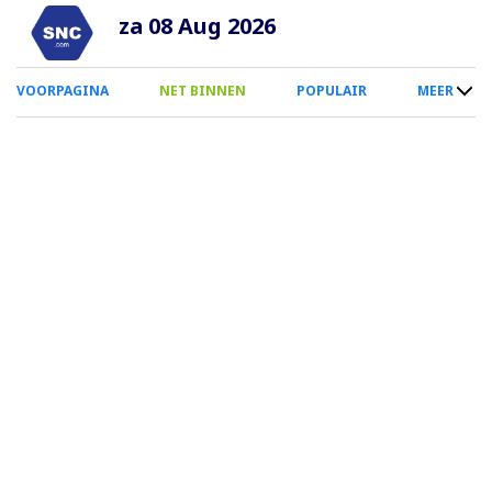
Overslaan
za 08 Aug 2026
en
naar
0
VOORPAGINA
NET BINNEN
POPULAIR
MEER
de
Smartphone
inhoud
Menu
gaan