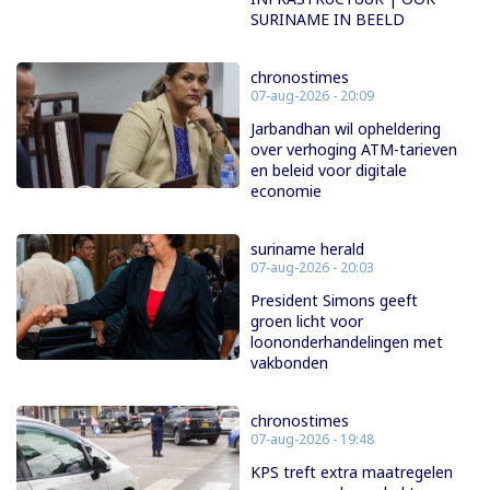
SURINAME IN BEELD
chronostimes
07-aug-2026 - 20:09
Jarbandhan wil opheldering
over verhoging ATM-tarieven
en beleid voor digitale
economie
suriname herald
07-aug-2026 - 20:03
President Simons geeft
groen licht voor
loononderhandelingen met
vakbonden
chronostimes
07-aug-2026 - 19:48
KPS treft extra maatregelen