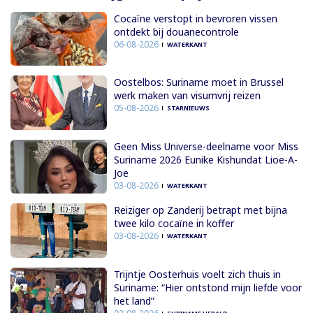
Cocaïne verstopt in bevroren vissen
ontdekt bij douanecontrole
06-08-2026
WATERKANT
Oostelbos: Suriname moet in Brussel
werk maken van visumvrij reizen
05-08-2026
STARNIEUWS
Geen Miss Universe-deelname voor Miss
Suriname 2026 Eunike Kishundat Lioe-A-
Joe
03-08-2026
WATERKANT
Reiziger op Zanderij betrapt met bijna
twee kilo cocaïne in koffer
03-08-2026
WATERKANT
Trijntje Oosterhuis voelt zich thuis in
Suriname: “Hier ontstond mijn liefde voor
het land”