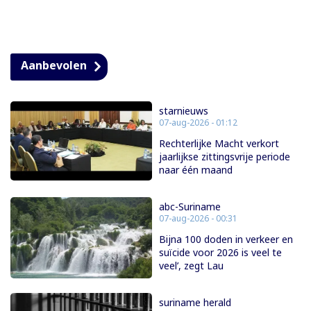
Aanbevolen
starnieuws
07-aug-2026 - 01:12
Rechterlijke Macht verkort
jaarlijkse zittingsvrije periode
naar één maand
abc-Suriname
07-aug-2026 - 00:31
Bijna 100 doden in verkeer en
suïcide voor 2026 is veel te
veel’, zegt Lau
suriname herald