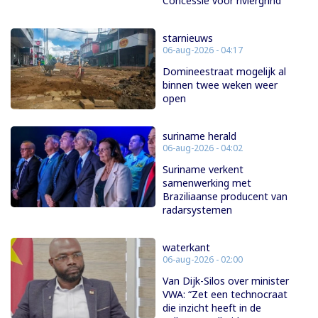
Concessie voor riviergrind
starnieuws
06-aug-2026 - 04:17
Domineestraat mogelijk al
binnen twee weken weer
open
suriname herald
06-aug-2026 - 04:02
Suriname verkent
samenwerking met
Braziliaanse producent van
radarsystemen
waterkant
06-aug-2026 - 02:00
Van Dijk-Silos over minister
VWA: “Zet een technocraat
die inzicht heeft in de