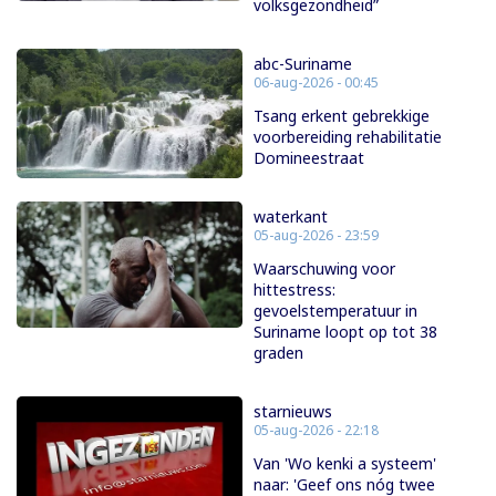
volksgezondheid”
abc-Suriname
06-aug-2026 - 00:45
Tsang erkent gebrekkige
voorbereiding rehabilitatie
Domineestraat
waterkant
05-aug-2026 - 23:59
Waarschuwing voor
hittestress:
gevoelstemperatuur in
Suriname loopt op tot 38
graden
starnieuws
05-aug-2026 - 22:18
Van 'Wo kenki a systeem'
naar: 'Geef ons nóg twee