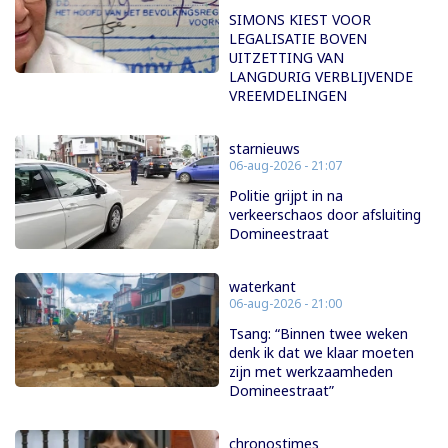
SIMONS KIEST VOOR
LEGALISATIE BOVEN
UITZETTING VAN
LANGDURIG VERBLIJVENDE
VREEMDELINGEN
starnieuws
06-aug-2026 - 21:07
Politie grijpt in na
verkeerschaos door afsluiting
Domineestraat
waterkant
06-aug-2026 - 21:00
Tsang: “Binnen twee weken
denk ik dat we klaar moeten
zijn met werkzaamheden
Domineestraat”
chronostimes