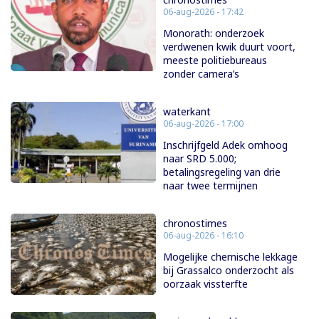
06-aug-2026 - 17:42
Monorath: onderzoek
verdwenen kwik duurt voort,
meeste politiebureaus
zonder camera’s
waterkant
06-aug-2026 - 17:00
Inschrijfgeld Adek omhoog
naar SRD 5.000;
betalingsregeling van drie
naar twee termijnen
chronostimes
06-aug-2026 - 16:10
Mogelijke chemische lekkage
bij Grassalco onderzocht als
oorzaak vissterfte