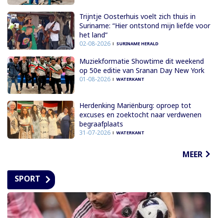
Trijntje Oosterhuis voelt zich thuis in
Suriname: “Hier ontstond mijn liefde voor
het land”
02-08-2026
SURINAME HERALD
Muziekformatie Showtime dit weekend
op 50e editie van Sranan Day New York
01-08-2026
WATERKANT
Herdenking Mariënburg: oproep tot
excuses en zoektocht naar verdwenen
begraafplaats
31-07-2026
WATERKANT
MEER
SPORT