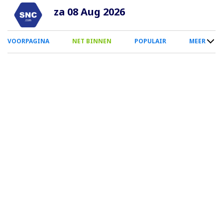
Overslaan
za 08 Aug 2026
en
naar
0
VOORPAGINA
NET BINNEN
POPULAIR
MEER
de
Smartphone
inhoud
Menu
gaan