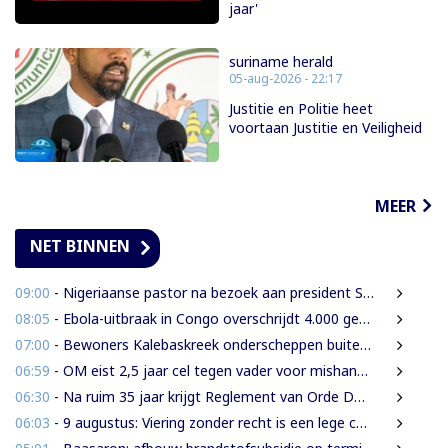
jaar'
suriname herald
05-aug-2026 - 22:17
Justitie en Politie heet
voortaan Justitie en Veiligheid
MEER
NET BINNEN
09:00
- Nigeriaanse pastor na bezoek aan president Simons: ‘Toename van rijkdom in Suriname’
08:05
- Ebola-uitbraak in Congo overschrijdt 4.000 gevallen
07:00
- Bewoners Kalebaskreek onderscheppen buitenlanders met illegaal geweer en communicatieapparatuur
06:59
- OM eist 2,5 jaar cel tegen vader voor mishandeling en verwaarlozing van gezin
06:30
- Na ruim 35 jaar krijgt Reglement van Orde DNA grondige herziening
06:03
- 9 augustus: Viering zonder recht is een lege ceremonie