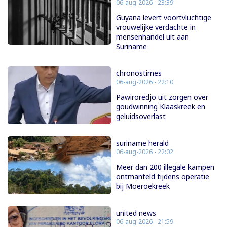
06-aug-2026 - 23:39
Guyana levert voortvluchtige
vrouwelijke verdachte in
mensenhandel uit aan
Suriname
chronostimes
06-aug-2026 - 22:10
Pawiroredjo uit zorgen over
goudwinning Klaaskreek en
geluidsoverlast
suriname herald
06-aug-2026 - 22:02
Meer dan 200 illegale kampen
ontmanteld tijdens operatie
bij Moeroekreek
united news
06-aug-2026 - 21:59