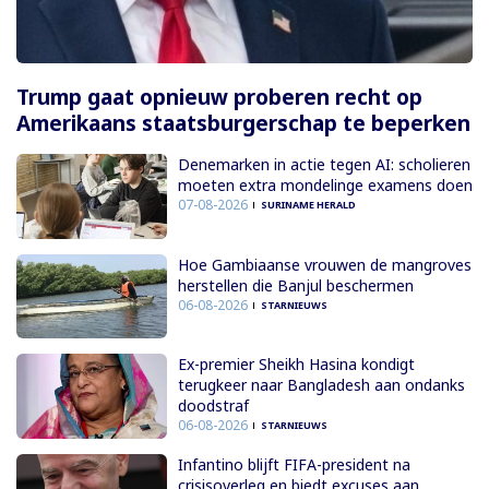
Trump gaat opnieuw proberen recht op
Amerikaans staatsburgerschap te beperken
Denemarken in actie tegen AI: scholieren
moeten extra mondelinge examens doen
07-08-2026
SURINAME HERALD
Hoe Gambiaanse vrouwen de mangroves
herstellen die Banjul beschermen
06-08-2026
STARNIEUWS
Ex-premier Sheikh Hasina kondigt
terugkeer naar Bangladesh aan ondanks
doodstraf
06-08-2026
STARNIEUWS
Infantino blijft FIFA-president na
crisisoverleg en biedt excuses aan