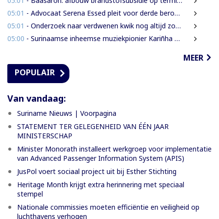
05:01
- Baasaron: afbouw brandstofsubsidie op termijn onvermijdelijk
05:01
- Advocaat Serena Essed pleit voor derde beroepsinstantie onder gezag van CCJ
05:01
- Onderzoek naar verdwenen kwik nog altijd zonder resultaat
05:00
- Surinaamse inheemse muziekpionier Kariñha Basi krijgt oeuvreprijs in Rotterdam
MEER
POPULAIR
Van vandaag:
Suriname Nieuws | Voorpagina
STATEMENT TER GELEGENHEID VAN ÉÉN JAAR
MINISTERSCHAP
Minister Monorath installeert werkgroep voor implementatie
van Advanced Passenger Information System (APIS)
JusPol voert sociaal project uit bij Esther Stichting
Heritage Month krijgt extra herinnering met speciaal
stempel
Nationale commissies moeten efficiëntie en veiligheid op
luchthavens verhogen