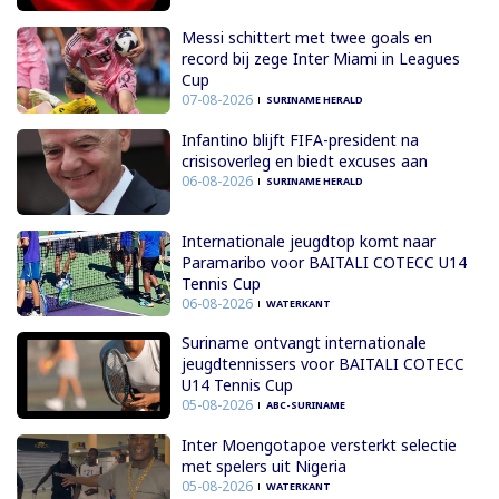
Messi schittert met twee goals en
record bij zege Inter Miami in Leagues
Cup
07-08-2026
SURINAME HERALD
Infantino blijft FIFA-president na
crisisoverleg en biedt excuses aan
06-08-2026
SURINAME HERALD
Internationale jeugdtop komt naar
Paramaribo voor BAITALI COTECC U14
Tennis Cup
06-08-2026
WATERKANT
Suriname ontvangt internationale
jeugdtennissers voor BAITALI COTECC
U14 Tennis Cup
05-08-2026
ABC-SURINAME
Inter Moengotapoe versterkt selectie
met spelers uit Nigeria
05-08-2026
WATERKANT