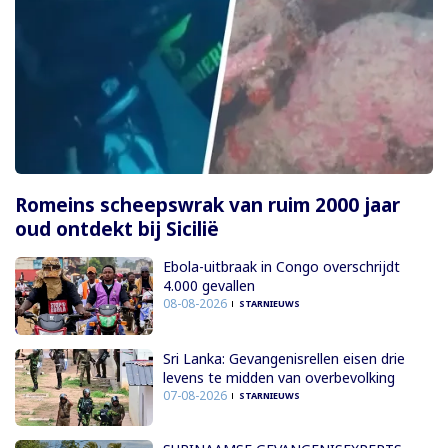
Romeins scheepswrak van ruim 2000 jaar
oud ontdekt bij Sicilië
Ebola-uitbraak in Congo overschrijdt
4.000 gevallen
08-08-2026
STARNIEUWS
Sri Lanka: Gevangenisrellen eisen drie
levens te midden van overbevolking
07-08-2026
STARNIEUWS