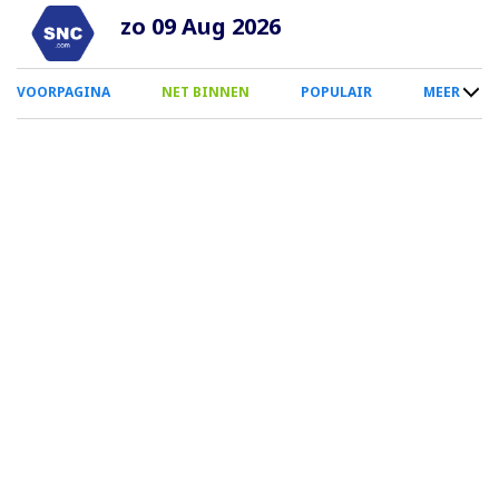
Overslaan
zo 09 Aug 2026
en
naar
0
VOORPAGINA
NET BINNEN
POPULAIR
MEER
de
Smartphone
inhoud
Menu
gaan