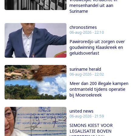
mensenhandel uit aan
Suriname
chronostimes
06-aug-2026 - 22:10
Pawiroredjo uit zorgen over
goudwinning Klaaskreek en
geluidsoverlast
suriname herald
06-aug-2026 - 22:02
Meer dan 200 illegale kampen
ontmanteld tijdens operatie
bij Moeroekreek
united news
06-aug-2026 - 21:59
SIMONS KIEST VOOR
LEGALISATIE BOVEN