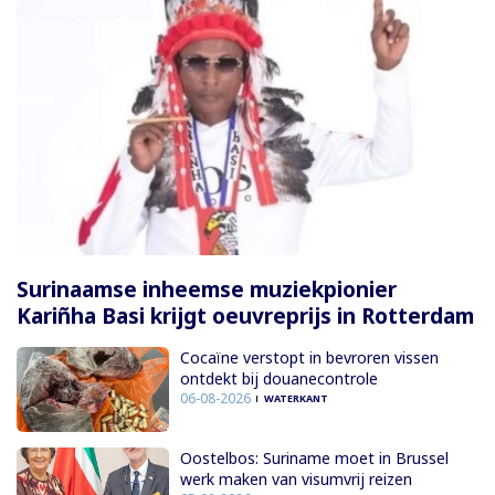
Surinaamse inheemse muziekpionier
Kariñha Basi krijgt oeuvreprijs in Rotterdam
Cocaïne verstopt in bevroren vissen
ontdekt bij douanecontrole
06-08-2026
WATERKANT
Oostelbos: Suriname moet in Brussel
werk maken van visumvrij reizen