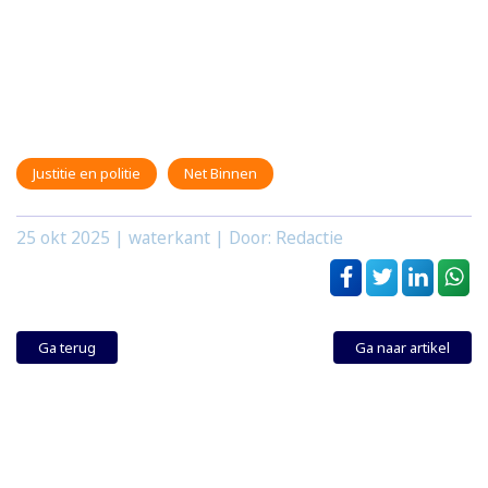
Justitie en politie
Net Binnen
25 okt 2025
| waterkant | Door: Redactie
Ga terug
Ga naar artikel