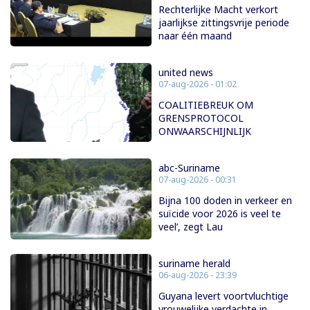
Rechterlijke Macht verkort
jaarlijkse zittingsvrije periode
naar één maand
united news
07-aug-2026 - 01:02
COALITIEBREUK OM
GRENSPROTOCOL
ONWAARSCHIJNLIJK
abc-Suriname
07-aug-2026 - 00:31
Bijna 100 doden in verkeer en
suïcide voor 2026 is veel te
veel’, zegt Lau
suriname herald
06-aug-2026 - 23:39
Guyana levert voortvluchtige
vrouwelijke verdachte in