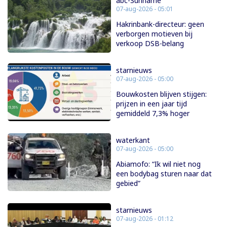
abc-Suriname
07-aug-2026 - 05:01
Hakrinbank-directeur: geen
verborgen motieven bij
verkoop DSB-belang
starnieuws
07-aug-2026 - 05:00
Bouwkosten blijven stijgen:
prijzen in een jaar tijd
gemiddeld 7,3% hoger
waterkant
07-aug-2026 - 05:00
Abiamofo: “Ik wil niet nog
een bodybag sturen naar dat
gebied”
starnieuws
07-aug-2026 - 01:12