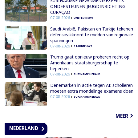
SURINAAMSE GEVANGENISEXPERTS
ONDERSTEUNEN JEUGDINRICHTING
CURAÇAO
07-08-2026
UNITED NEWS
Saudi-Arabië, Pakistan en Turkije tekenen
defensieakkoord te midden van regionale
spanningen
07-08-2026
STARNIEUWS
Trump gaat opnieuw proberen recht op
Amerikaans staatsburgerschap te
beperken
07-08-2026
SURINAME HERALD
Denemarken in actie tegen AI: scholieren
moeten extra mondelinge examens doen
07-08-2026
SURINAME HERALD
MEER
NEDERLAND