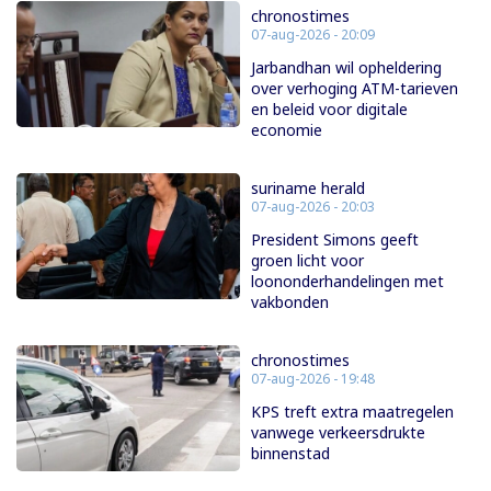
chronostimes
07-aug-2026 - 20:09
Jarbandhan wil opheldering
over verhoging ATM-tarieven
en beleid voor digitale
economie
suriname herald
07-aug-2026 - 20:03
President Simons geeft
groen licht voor
loononderhandelingen met
vakbonden
chronostimes
07-aug-2026 - 19:48
KPS treft extra maatregelen
vanwege verkeersdrukte
binnenstad