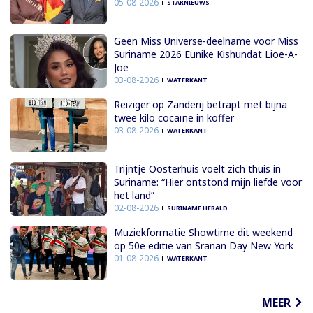
05-08-2026
STARNIEUWS
Geen Miss Universe-deelname voor Miss
Suriname 2026 Eunike Kishundat Lioe-A-
Joe
03-08-2026
WATERKANT
Reiziger op Zanderij betrapt met bijna
twee kilo cocaïne in koffer
03-08-2026
WATERKANT
Trijntje Oosterhuis voelt zich thuis in
Suriname: “Hier ontstond mijn liefde voor
het land”
02-08-2026
SURINAME HERALD
Muziekformatie Showtime dit weekend
op 50e editie van Sranan Day New York
01-08-2026
WATERKANT
MEER