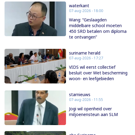
waterkant
07-aug-2026 - 18:00
Wang: “Geslaagden
middelbare school moeten
450 SRD betalen om diploma
te ontvangen”
suriname herald
07-aug-2026 - 17:27
VIDS wil eerst collectief
besluit over Wet bescherming
woon- en leefgebieden
starnieuws
07-aug-2026 - 11:55
Jogi wil openheid over
miljoenensteun aan SLM