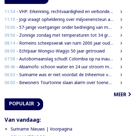
11:54
- VHP: Erkenning, rechtvaardigheid en verbondenheid op 9 augustus
11:10
- Jogi vraagt opheldering over miljoenensteun aan SLM en behaalde resultaten
10:00
- 57-jarige voetganger onder bedreiging van mes beroofd van mobiele telefoon
09:56
- Zonnige zondag met temperaturen tot 34 graden
08:14
- Romeins scheepswrak van ruim 2000 jaar oud ontdekt bij Sicilië
08:00
- Echtpaar Wongso-Wagijo 50 jaar getrouwd
07:58
- Autobomaanslag schudt Colombia op na inauguratie van hardline president
06:46
- Abiamofo: schoon water en 24 uur stroom moeten ook afgelegen dorpen bereiken
06:03
- Suriname was er niet voordat de Inheemse volken er waren
06:00
- Bewoners Tourtonne slaan alarm over toenemende prostitutie, drugshandel en overlast door vreemdelingen
MEER
POPULAIR
Van vandaag:
Suriname Nieuws | Voorpagina