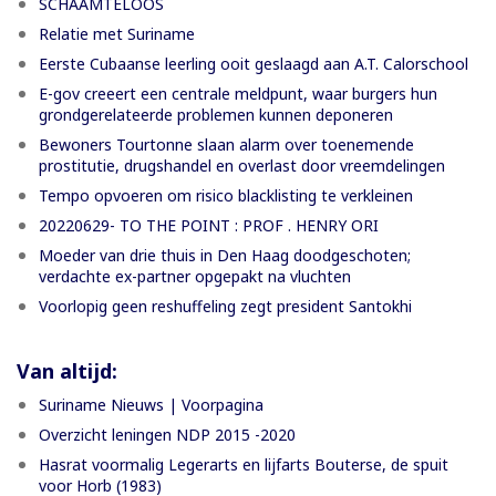
SCHAAMTELOOS
Relatie met Suriname
Eerste Cubaanse leerling ooit geslaagd aan A.T. Calorschool
E-gov creeert een centrale meldpunt, waar burgers hun
grondgerelateerde problemen kunnen deponeren
Bewoners Tourtonne slaan alarm over toenemende
prostitutie, drugshandel en overlast door vreemdelingen
Tempo opvoeren om risico blacklisting te verkleinen
20220629- TO THE POINT : PROF . HENRY ORI
Moeder van drie thuis in Den Haag doodgeschoten;
verdachte ex-partner opgepakt na vluchten
Voorlopig geen reshuffeling zegt president Santokhi
Van altijd:
Suriname Nieuws | Voorpagina
Overzicht leningen NDP 2015 -2020
Hasrat voormalig Legerarts en lijfarts Bouterse, de spuit
voor Horb (1983)