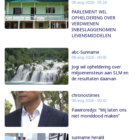
08-aug-2026 - 03:26
PARLEMENT WIL
OPHELDERING OVER
VERDWENEN
INBESLAGGENOMEN
LEVENSMIDDELEN
abc-Suriname
08-aug-2026 - 00:45
Jogi wil opheldering over
miljoenensteun aan SLM en
de resultaten daarvan
chronostimes
08-aug-2026 - 00:42
Pawiroredjo: “Wij laten ons
niet monddood maken”
suriname herald