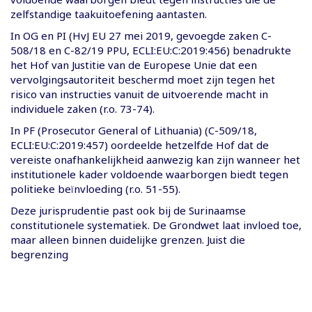
zelfstandige taakuitoefening aantasten.
In OG en PI (HvJ EU 27 mei 2019, gevoegde zaken C-
508/18 en C-82/19 PPU, ECLI:EU:C:2019:456) benadrukte
het Hof van Justitie van de Europese Unie dat een
vervolgingsautoriteit beschermd moet zijn tegen het
risico van instructies vanuit de uitvoerende macht in
individuele zaken (r.o. 73-74).
In PF (Prosecutor General of Lithuania) (C-509/18,
ECLI:EU:C:2019:457) oordeelde hetzelfde Hof dat de
vereiste onafhankelijkheid aanwezig kan zijn wanneer het
institutionele kader voldoende waarborgen biedt tegen
politieke beïnvloeding (r.o. 51-55).
Deze jurisprudentie past ook bij de Surinaamse
constitutionele systematiek. De Grondwet laat invloed toe,
maar alleen binnen duidelijke grenzen. Juist die
begrenzing