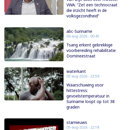
VWA: “Zet een technocraat
die inzicht heeft in de
volksgezondheid”
abc-Suriname
06-aug-2026 - 00:45
Tsang erkent gebrekkige
voorbereiding rehabilitatie
Domineestraat
waterkant
05-aug-2026 - 23:59
Waarschuwing voor
hittestress:
gevoelstemperatuur in
Suriname loopt op tot 38
graden
starnieuws
05-aug-2026 - 22:18