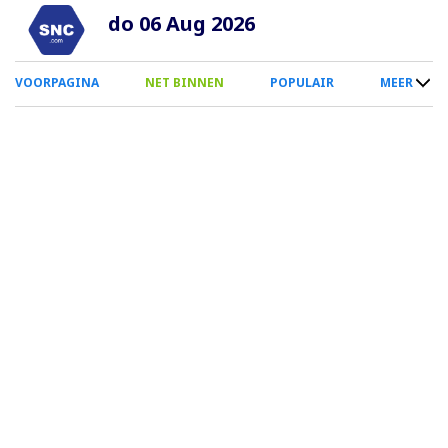
Overslaan
do 06 Aug 2026
en
naar
0
VOORPAGINA
NET BINNEN
POPULAIR
MEER
de
Smartphone
inhoud
Menu
gaan