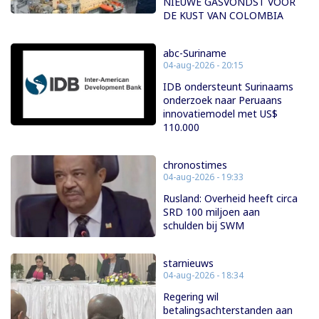
NIEUWE GASVONDST VOOR
DE KUST VAN COLOMBIA
abc-Suriname
04-aug-2026 - 20:15
IDB ondersteunt Surinaams
onderzoek naar Peruaans
innovatiemodel met US$
110.000
chronostimes
04-aug-2026 - 19:33
Rusland: Overheid heeft circa
SRD 100 miljoen aan
schulden bij SWM
starnieuws
04-aug-2026 - 18:34
Regering wil
betalingsachterstanden aan