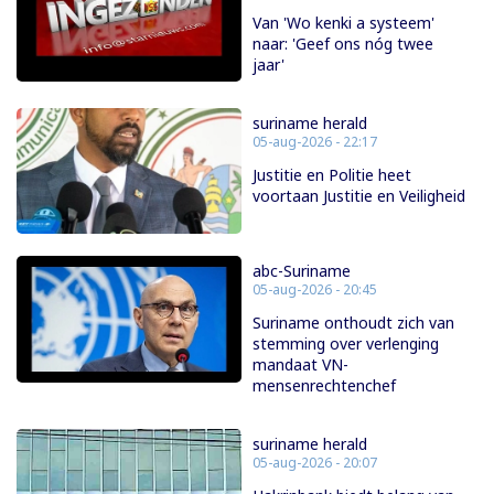
Van 'Wo kenki a systeem'
naar: 'Geef ons nóg twee
jaar'
suriname herald
05-aug-2026 - 22:17
Justitie en Politie heet
voortaan Justitie en Veiligheid
abc-Suriname
05-aug-2026 - 20:45
Suriname onthoudt zich van
stemming over verlenging
mandaat VN-
mensenrechtenchef
suriname herald
05-aug-2026 - 20:07