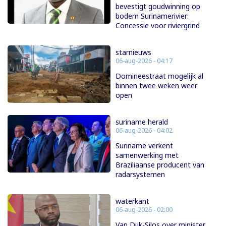
bevestigt goudwinning op
bodem Surinamerivier:
Concessie voor riviergrind
starnieuws
06-aug-2026 - 04:17
Domineestraat mogelijk al
binnen twee weken weer
open
suriname herald
06-aug-2026 - 04:02
Suriname verkent
samenwerking met
Braziliaanse producent van
radarsystemen
waterkant
06-aug-2026 - 02:00
Van Dijk-Silos over minister