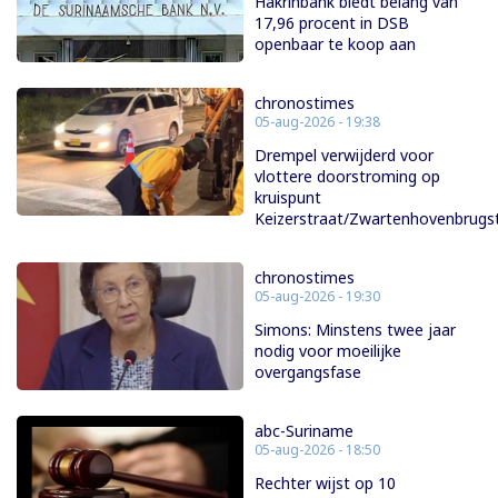
Hakrinbank biedt belang van
17,96 procent in DSB
openbaar te koop aan
chronostimes
05-aug-2026 - 19:38
Drempel verwijderd voor
vlottere doorstroming op
kruispunt
Keizerstraat/Zwartenhovenbrugs
chronostimes
05-aug-2026 - 19:30
Simons: Minstens twee jaar
nodig voor moeilijke
overgangsfase
abc-Suriname
05-aug-2026 - 18:50
Rechter wijst op 10