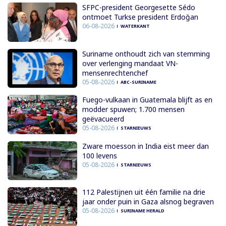
SFPC-president Georgesette Sédo
ontmoet Turkse president Erdoğan
06-08-2026
WATERKANT
Suriname onthoudt zich van stemming
over verlenging mandaat VN-
mensenrechtenchef
05-08-2026
ABC-SURINAME
Fuego-vulkaan in Guatemala blijft as en
modder spuwen; 1.700 mensen
geëvacueerd
05-08-2026
STARNIEUWS
Zware moesson in India eist meer dan
100 levens
05-08-2026
STARNIEUWS
112 Palestijnen uit één familie na drie
jaar onder puin in Gaza alsnog begraven
05-08-2026
SURINAME HERALD