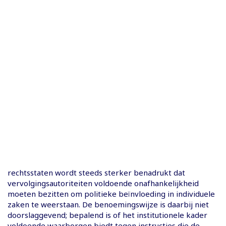
rechtsstaten wordt steeds sterker benadrukt dat
vervolgingsautoriteiten voldoende onafhankelijkheid
moeten bezitten om politieke beïnvloeding in individuele
zaken te weerstaan. De benoemingswijze is daarbij niet
doorslaggevend; bepalend is of het institutionele kader
voldoende waarborgen biedt tegen instructies die de