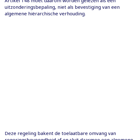
Artikel 148 moet daarom worden gelezen als een
uitzonderingsbepaling, niet als bevestiging van een
algemene hiërarchische verhouding.
Deze regeling bakent de toelaatbare omvang van
regeringsbevoegdheid af en sluit daarmee een algemene