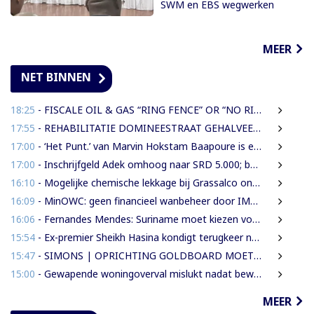
SWM en EBS wegwerken
MEER
NET BINNEN
18:25
- FISCALE OIL & GAS “RING FENCE” OR “NO RING FENCE”? THAT IS THE QUESTION!
17:55
- REHABILITATIE DOMINEESTRAAT GEHALVEERD TOT TWEE WEKEN NA ERNSTIGE VERKEERSCHAOS
17:00
- ‘Het Punt.’ van Marvin Hokstam Baapoure is een thriller die je niet meer loslaat
17:00
- Inschrijfgeld Adek omhoog naar SRD 5.000; betalingsregeling van drie naar twee termijnen
16:10
- Mogelijke chemische lekkage bij Grassalco onderzocht als oorzaak vissterfte
16:09
- MinOWC: geen financieel wanbeheer door IMEAO-2-directeur, wel procedurele fouten
16:06
- Fernandes Mendes: Suriname moet kiezen voor presidentieel of parlementair stelsel
15:54
- Ex-premier Sheikh Hasina kondigt terugkeer naar Bangladesh aan ondanks doodstraf
15:47
- SIMONS | OPRICHTING GOLDBOARD MOET GOUDSECTOR ORDENEN EN STAATSINKOMSTEN VERHOGEN
15:00
- Gewapende woningoverval mislukt nadat bewoners en buren alarm slaan
MEER