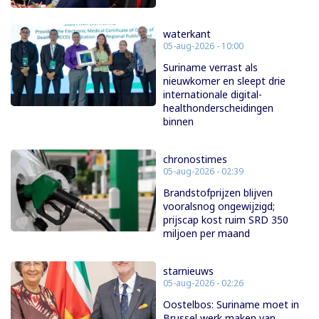
waterkant
05-aug-2026 - 10:00
Suriname verrast als
nieuwkomer en sleept drie
internationale digital-
healthonderscheidingen
binnen
chronostimes
05-aug-2026 - 02:39
Brandstofprijzen blijven
vooralsnog ongewijzigd;
prijscap kost ruim SRD 350
miljoen per maand
starnieuws
05-aug-2026 - 02:26
Oostelbos: Suriname moet in
Brussel werk maken van