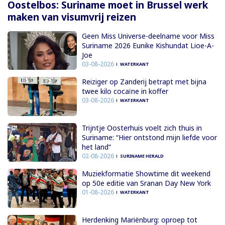
Oostelbos: Suriname moet in Brussel werk
maken van visumvrij reizen
Geen Miss Universe-deelname voor Miss
Suriname 2026 Eunike Kishundat Lioe-A-
Joe
03-08-2026
WATERKANT
Reiziger op Zanderij betrapt met bijna
twee kilo cocaïne in koffer
03-08-2026
WATERKANT
Trijntje Oosterhuis voelt zich thuis in
Suriname: “Hier ontstond mijn liefde voor
het land”
02-08-2026
SURINAME HERALD
Muziekformatie Showtime dit weekend
op 50e editie van Sranan Day New York
01-08-2026
WATERKANT
Herdenking Mariënburg: oproep tot